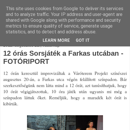
This site uses cookies from Google to deliver its services
and to analyze traffic. Your IP address and user-agent are
shared with Google along with performance and security
metrics to ensure quality of service, generate usage
statistics, and to detect and address abuse.
▼
LEARN MORE
GOT IT
2011. augusztus 21., vasárnap
12 órás Sorsjáték a Farkas utcában -
FOTÓRIPORT
12 órán keresztül improvizáltak a Váróterem Projekt színészei
augusztus 20-án, a Farkas utca végén felállított színpadon. Bár
szerkesztőségünk nem látta mind a 12 órát, azt tanúsíthatjuk, hogy
10 órát végigjátszottak, 10 óra játék után ugyanis mi még a
színpadon láttuk őket. Reméljük, hogy a maradék két órát is
kibírták.