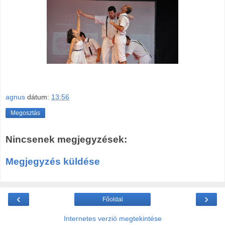
agnus
dátum:
13:56
Megosztás
Nincsenek megjegyzések:
Megjegyzés küldése
‹
›
Főoldal
Internetes verzió megtekintése