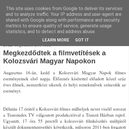
This site uses cookies from Google to deliver its services
and to analyze traffic. Your IP address and user-agent are
shared with Google along with performance and security
metrics to ensure quality of service, generate usage
statistics, and to detect and address abuse.
▼
LEARN MORE
GOT IT
2011. augusztus 16., kedd
Megkezdődtek a filmvetítések a
Kolozsvári Magyar Napokon
Augusztus 16-án, kedd a Kolozsvári Magyar Napok filmes
eseményeinek első napja. Élőzenés kísérettel előadott közel száz
éves filmek, nemzetközi sikerek és helyi remekművek színesítik az
eseményt.
Délután 17 órától a Kolozsvári filmes műhelyek nevet viselő sorozat
a Transindex TV válgoatott produkcióival a Tranzit Házban rajtol.
Ugyanitt, 17 óra 55 perctől a kolozsvári filmkészítés múltjáról
készült dokumentumvetítés következik, műsoron 2011-ben forgatott