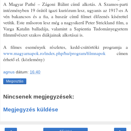
A Magyar Pathé – Zágoni Bálint című alkotás. A Szamos-parti
intézményben 19 órától igazi kuriózum lesz, ugyanis az 1917-es A
vén bakancsos és a fia, a huszár című filmet élőzenés kísérettel
vetítik. Este műsoron lesz még a nagysikerű Peter Strickland film, a
Varga Katalin balladája, valamint a Sapientia Tudományegyetem
filmművészet szakos diákjainak alkotásai is.
A filmes események részletes, kedd-csütörtöki programja a
www.magyarnapok.ro/index.php/hu/program/filmnapok
címen
érhető el. (közlemény)
agnus
dátum:
16:40
Megosztás
Nincsenek megjegyzések:
Megjegyzés küldése